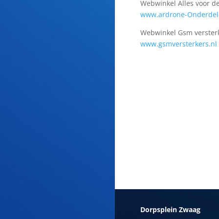
Webwinkel Alles voor d
www.ardrone-Onderdel
Webwinkel Gsm verster
www.gsmversterkers.nl
Dorpsplein Zwaag