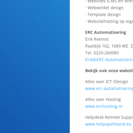
· Websites (CMS en Wor
· Webwinkel design
· Template design
· Websitehosting op eig
ERC Automatisering
Erik Reemst
Paaldijk 162, 1689 WE 
Tel. 0229-260080
Erik@ERC-Automatiserin
Bekijk ook onze websit
Alles over ICT /Design
www.erc-automatisering
Alles over Hosting
www.erchosting.nl
Helpdesk Remote Suppo
www.helpopafstand.eu