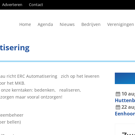
Adverteren
Contact
Home
Agenda
Nieuws
Bedrijven
Verenigingen
isering
reau richt ERC Automatisering zich op het leveren
voor het MKB.
n onze kerntaken: bedenken, realiseren,
10
au
erzorgen maar vooral ontzorgen!
Hutten
22
au
Eenhoor
steembeheer
per bellen)