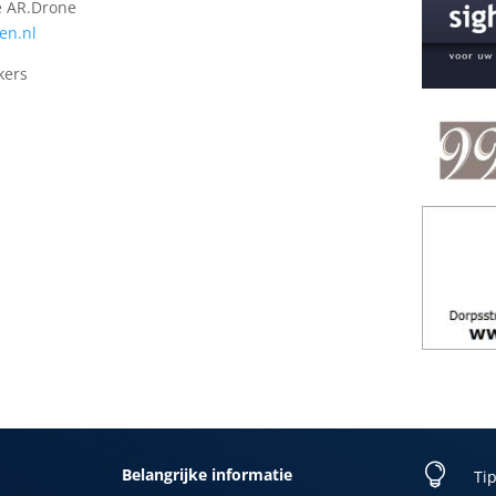
e AR.Drone
en.nl
kers

Belangrijke informatie
Tip