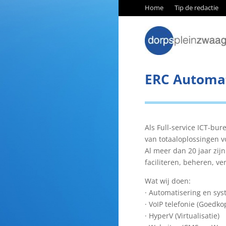
Home
Tip de redactie
ERC Automat
Als Full-service ICT-bu
van totaaloplossingen 
Al meer dan 20 jaar zij
faciliteren, beheren, v
Wat wij doen:
· Automatisering en sy
· VoIP telefonie (Goedko
· HyperV (Virtualisatie)