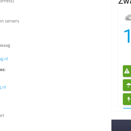
dPress)
en servers
Zwaag
g.nl
es:
.nl
rt