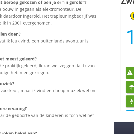
it beroep gekozen of ben je er “in gerold”?
e bouw in gegaan als elektromonteur. De
 ik daardoor ingerold. Het trapleuningbedrijf was
b ik in 2001 overgenomen.
llen doen?
 wat ik leuk vind, een buitenlands avontuur is
het meest geleerd?
de praktijk geleerd, ik kan wel zeggen dat ik van
andige heb mee gekregen.
muziek?
voorkeur, maar ik vind een hoop muziek wel om
ere ervaring?
ar de geboorte van de kinderen is toch wel het
proken hekel aan?