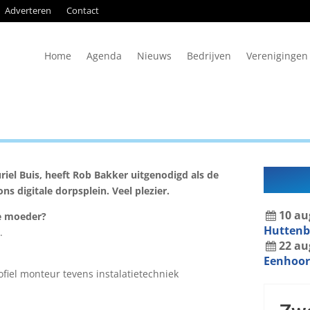
Adverteren
Contact
Home
Agenda
Nieuws
Bedrijven
Verenigingen
riel Buis, heeft Rob Bakker uitgenodigd als de
s digitale dorpsplein. Veel plezier.
10
au
je moeder?
Hutten
.
22
au
Eenhoor
fiel monteur tevens instalatietechniek