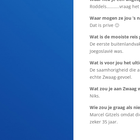
Roddels………..vraag het
Waar mogen ze jou ’s 
Dat is prive 🙂
Wat is de mooiste reis
De eerste buitenlandvak
Joegoslavië was.
Wat is voor jou het ult
De saamhorigheid die al
echte Zwaag-gevoel.
Wat zou je aan Zwaag w
Niks.
Wie zou je graag als n
Marcel Gitzels omdat die
zeker 35 jaar.