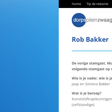
Home
Tip de redactie
Rob Bakker
De vorige stamgast, Mu
volgende stamgast op on
Wie is je vader, wie is 
Jaap en Simona Bakker 
Wat is je beroep?
Kunststoftrapleuningpro
(zelfstandige).