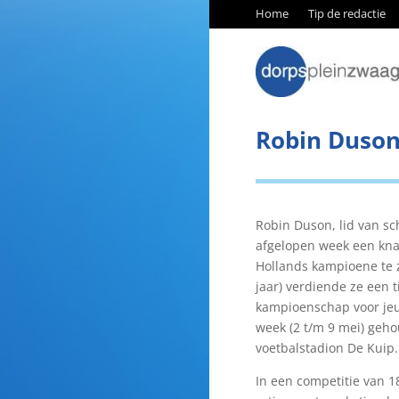
Home
Tip de redactie
Robin Duson
Robin Duson, lid van sc
afgelopen week een kna
Hollands kampioene te z
jaar) verdiende ze een
kampioenschap voor je
week (2 t/m 9 mei) geh
voetbalstadion De Kuip.
In een competitie van 1