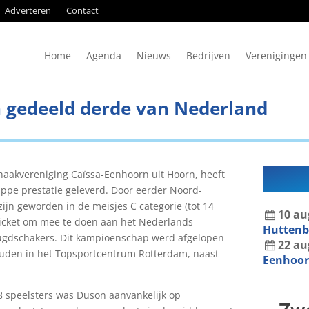
Adverteren
Contact
Home
Agenda
Nieuws
Bedrijven
Verenigingen
 gedeeld derde van Nederland
haakvereniging Caïssa-Eenhoorn uit Hoorn, heeft
ppe prestatie geleverd. Door eerder Noord-
ijn geworden in de meisjes C categorie (tot 14
10
au
 ticket om mee te doen aan het Nederlands
Hutten
ugdschakers. Dit kampioenschap werd afgelopen
22
au
ouden in het Topsportcentrum Rotterdam, naast
Eenhoor
8 speelsters was Duson aanvankelijk op