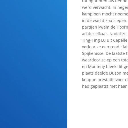
ratingpunten als tiend
werd verwacht. In nege
kampioen mocht noemen
in de wacht zou slepen.
partijen kwam de Hoorn
achter elkaar. Nadat ze
Ting-Ting Lu uit Capelle
verloor ze een ronde l
Spijkenisse. De laatste
waardoor ze op een tot
en Monteny bleek dit ge
plaats deelde Duson m
knappe prestatie voor de
had geplaatst met haar