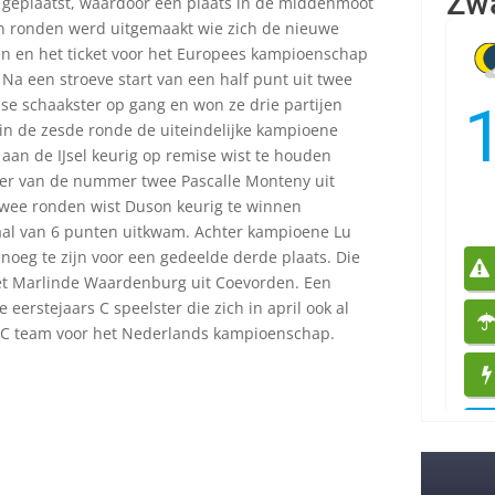
e geplaatst, waardoor een plaats in de middenmoot
n ronden werd uitgemaakt wie zich de nieuwe
 en het ticket voor het Europees kampioenschap
 Na een stroeve start van een half punt uit twee
se schaakster op gang en won ze drie partijen
 in de zesde ronde de uiteindelijke kampioene
 aan de IJsel keurig op remise wist te houden
ater van de nummer twee Pascalle Monteny uit
 twee ronden wist Duson keurig te winnen
aal van 6 punten uitkwam. Achter kampioene Lu
noeg te zijn voor een gedeelde derde plaats. Die
et Marlinde Waardenburg uit Coevorden. Een
 eerstejaars C speelster die zich in april ook al
 C team voor het Nederlands kampioenschap.