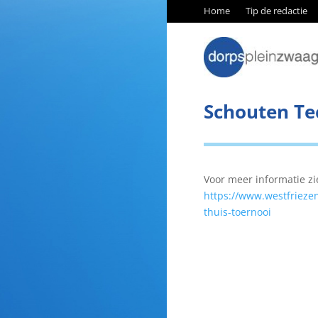
Home
Tip de redactie
Schouten Tec
Voor meer informatie zi
https://www.westfrieze
thuis-toernooi