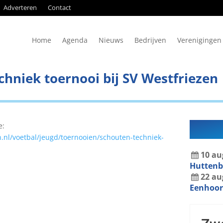
Adverteren
Contact
Home
Agenda
Nieuws
Bedrijven
Verenigingen
hniek toernooi bij SV Westfriezen
e:
n.nl/voetbal/jeugd/toernooien/schouten-techniek-
10
au
Hutten
22
au
Eenhoor