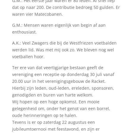
G.M.: Het eerste jaar waren er 80 leden. Al snel liep
dat op naar 200. De contributie bedroeg 50 gulden. Er
waren vier Matecobanen.
G.M.: Mensen waren eigenlijk van begin af aan
enthousiast.
A.K.: Veel Zwagers die bij de Westfriezen voetbalden
werden lid. Was met mij ook zo. We bleven nog wel
voetballen hoor.
Ter ere van dat veertigjarige bestaan geeft de
vereniging een receptie op donderdag 30 juli vanaf
20.00 uur in het verenigingsgebouw de Racket.
Hierbij zijn leden, oud-leden, ereleden, sponsoren,
genodigden en buren van harte welkom.
Wij hopen op een hoge opkomst. Een mooie
gelegenheid om, onder het genot van een borrel,
oude herinneringen op te halen.
Tevens is er op zaterdag 22 augustus een
jubileumtoernooi met feestavond, en zijn er