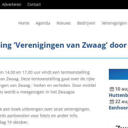
Adverteren
Contact
Home
Agenda
Nieuws
Bedrijven
Verenigingen
ling ‘Verenigingen van Zwaag’ doo
n 14.00 en 17.00 uur vindt een tentoonstelling
van Zwaag. Deze tentoonstelling gaat over de rijke
gingen van Zwaag : heden en verleden. Door middel
10
au
pjes wordt u meegezogen in het Zwaagse
Hutten
22
au
Eenhoor
we een boek uitbrengen over onze verenigingen.
ds aanbevolen voor foto’s en ander info.
dag 19 oktober.