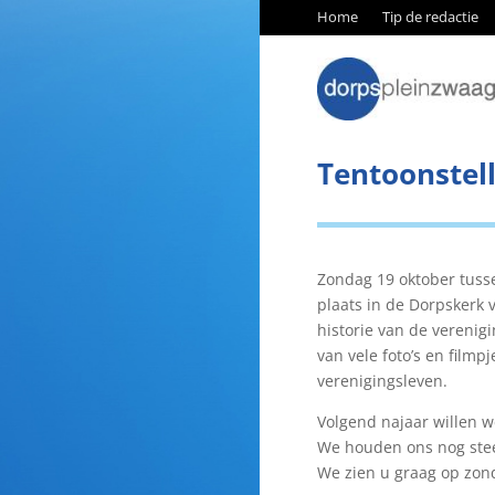
Home
Tip de redactie
Tentoonstel
Zondag 19 oktober tusse
plaats in de Dorpskerk 
historie van de vereni
van vele foto’s en film
verenigingsleven.
Volgend najaar willen 
We houden ons nog stee
We zien u graag op zon