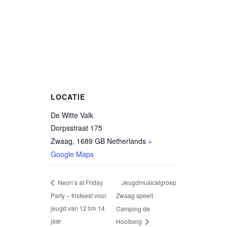
LOCATIE
De Witte Valk
Dorpsstraat 175
Zwaag
,
1689 GB
Netherlands
+
Google Maps
Jeugdmusicalgroep
Neon’s at Friday
Party – frisfeest voor
Zwaag speelt
jeugd van 12 t/m 14
Camping de
jaar
Hooiberg